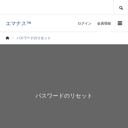
SEARCH
エマナス™
ログイン
会員登録
パスワードのリセット
ホーム
パスワードのリセット