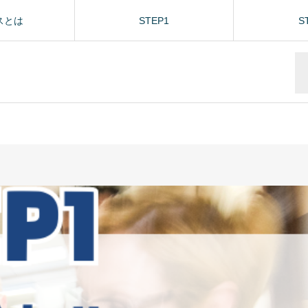
スとは
STEP1
S