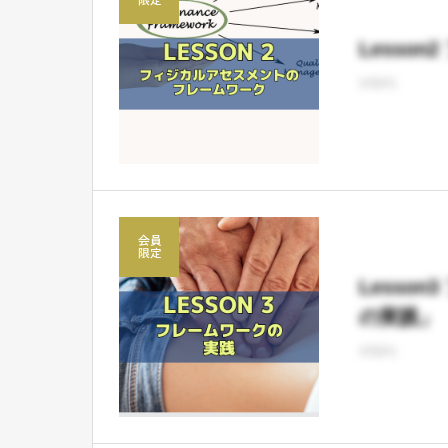
Lesso
STEP1
Lesso
の実践」
STEP1