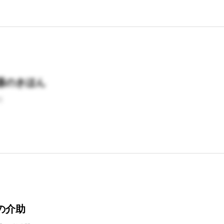
器のきほん
理
の介助