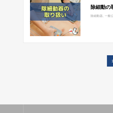
除細動の
除細動器
一般